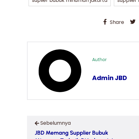
suplier bubuk minuman jakarta
supplie
Share
Author
Admin JBD
Sebelumnya
JBD Memang Supplier Bubuk