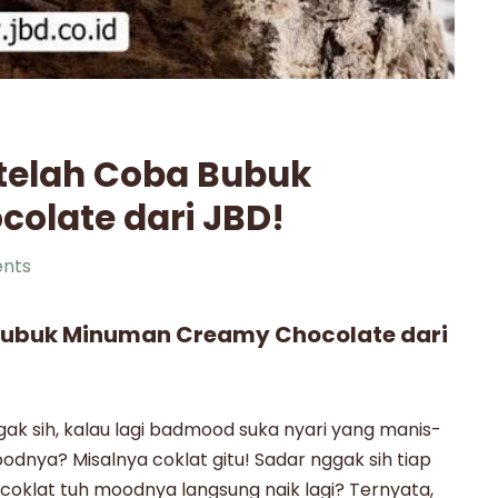
telah Coba Bubuk
olate dari JBD!
nts
Bubuk Minuman Creamy Chocolate dari
gak sih, kalau lagi badmood suka nyari yang manis-
oodnya? Misalnya
coklat
gitu! Sadar nggak sih tiap
coklat
tuh moodnya langsung naik lagi? Ternyata,