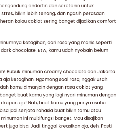
h mengandung
endorfin dan serotonin
untuk
res, bikin lebih tenang, dan ngasih perasaan
eran kalau coklat sering banget dijadikan
comfort
minumnya ketagihan, dari rasa yang manis seperti
i
dark chocolate
. Btw, kamu udah nyobain belum
ih!
Bubuk minuman creamy chocolate
dari Jakarta
a aja ketagihan. Ngomong soal rasa, nggak usah
 lidah kamu dimanjain dengan rasa coklat yang
 banget buat kamu yang lagi nyari minuman dengan
ati kapan aja! Nah, buat kamu yang punya usaha
i bisa jadi senjata rahasia buat bikin tamu atau
 minuman
ini multifungsi banget. Mau disajikan
rt juga bisa. Jadi, tinggal kreasikan aja, deh. Pasti