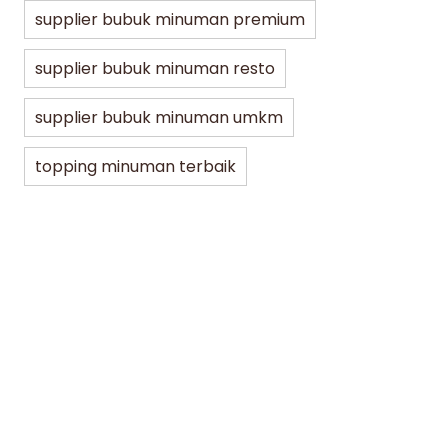
Jakarta Bubble Drink
Lifestyle
Jakar
supplier bubuk minuman premium
supplier bubuk minuman resto
Bubble Gum dan Pink Bubble Gum
5 Var
JBD: Dua Varian Bubuk Minuman
untuk
supplier bubuk minuman umkm
Rasa Permen Karet Favorit
min di
topping minuman terbaik
min dibaca
08/01/2026