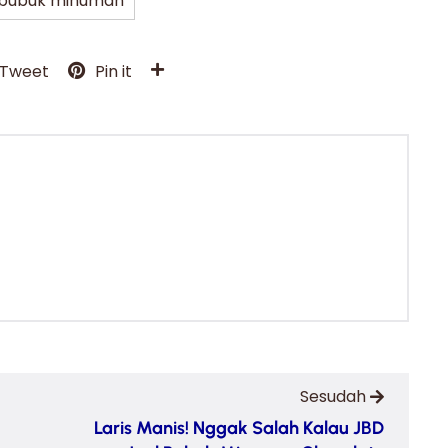
r bubuk minuman
Tweet
Pin it
Sesudah
Laris Manis! Nggak Salah Kalau JBD