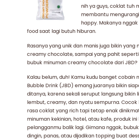
nih ya guys, coklat tu
membantu mengurangi st
happy. Makanya nggak h
food
saat lagi butuh hiburan.
Rasanya yang unik dan manis juga bikin yang 
creamy chocolate
, sampai yang pahit sepert
bubuk minuman creamy chocolate
dari JBD?
Kalau belum, duh! Kamu kudu banget cobain n
Bubble Drink (
JBD
) emang juaranya bikin siap
ditanya, karena sekali seruput langsung bikin
lembut, creamy, dan nyatu sempurna. Cocok
rasa coklat yang rich tapi tetap enak dinikm
minuman kekinian
, hotel, atau kafe, produk in
pelangganmu balik lagi. Gimana nggak,
bubuk
dingin, panas, atau dijadikan topping buat desse