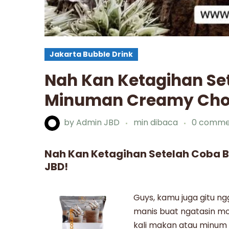
Jakarta Bubble Drink
Nah Kan Ketagihan Se
Minuman Creamy Choc
by
Admin JBD
min dibaca
0 comme
Nah Kan Ketagihan Setelah Coba 
JBD!
Guys, kamu juga gitu ng
manis buat ngatasin m
kali makan atau
minum 