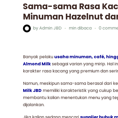
Sama-sama Rasa Kac
Minuman Hazelnut dan
by
Admin JBD
min dibaca
0 comme
Banyak pelaku
usaha minuman, café, hin
Almond Milk
sebagai varian yang mirip. Hal 
karakter rasa kacang yang premium dan ser
Namun, meskipun sama-sama berasal dari ke
Milk JBD
memiliki karakteristik yang cukup
membantu kalian menentukan menu yang tepa
dijalankan.
Jika kalian sedang mencari
supplier bubuk 