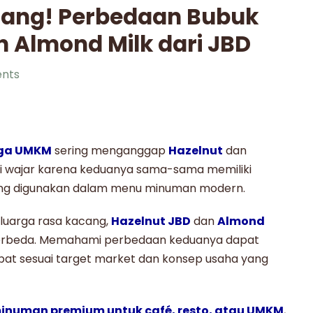
ang! Perbedaan Bubuk
 Almond Milk dari JBD
nts
gga UMKM
sering menganggap
Hazelnut
dan
ini wajar karena keduanya sama-sama memiliki
ing digunakan dalam menu minuman modern.
luarga rasa kacang,
Hazelnut JBD
dan
Almond
 berbeda. Memahami perbedaan keduanya dapat
t sesuai target market dan konsep usaha yang
minuman premium untuk café, resto, atau UMKM
,