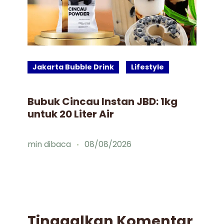
Jakarta Bubble Drink
Lifestyle
J
Bubuk Cincau Instan JBD: 1kg
Id
untuk 20 Liter Air
Mi
min dibaca
08/08/2026
mi
Tinggalkan Komentar