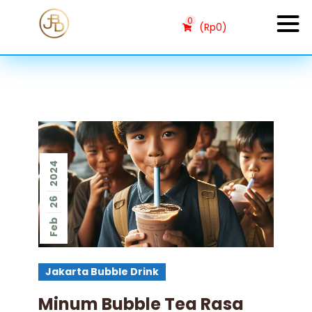
0
(
Rp
0
)
2024
26
Feb
Jakarta Bubble Drink
Minum Bubble Tea Rasa