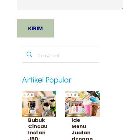
Artikel Popular
1
2
Bubuk
Ide
Cincau
Menu
Instan
Jualan
JBD:
dengan