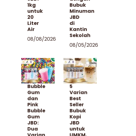
1kg
Bubuk
untuk
Minuman
20
JBD
Liter
di
Air
Kantin
Sekolah
08/08/2026
08/05/2026
3
4
Bubble
5
Gum
Varian
dan
Best
Pink
Seller
Bubble
Bubuk
Gum
Kopi
JBD:
JBD
Dua
untuk
Varian
UMKM,