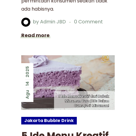
permintaan konsumen seakan tidak
ada habisnya.
by
Admin JBD
0 Comment
Read more
2025
14
Agu
Jakarta Bubble Drink
5 Ide Menu Kreatif