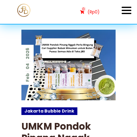
0
(
Rp
0
)
2026
04
Feb
Jakarta Bubble Drink
UMKM Pondok