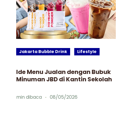
Jakarta Bubble Drink
Lifestyle
J
Ide Menu Jualan dengan Bubuk
Bu
Minuman JBD di Kantin Sekolah
Gu
Mi
Fa
min dibaca
08/05/2026
mi