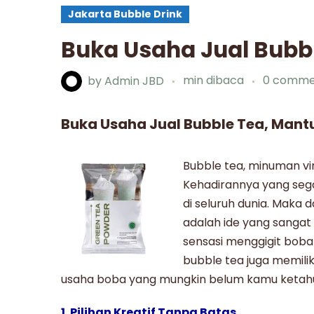
Jakarta Bubble Drink
Buka Usaha Jual Bubbl
by
Admin JBD
min dibaca
0 comme
Buka Usaha Jual Bubble Tea, Mantul
Bubble tea, minuman vir
Kehadirannya yang sega
di seluruh dunia. Maka d
adalah ide yang sangat
sensasi menggigit bob
bubble tea
juga memilik
usaha boba yang mungkin belum kamu ketahui
1. Pilihan Kreatif Tanpa Batas