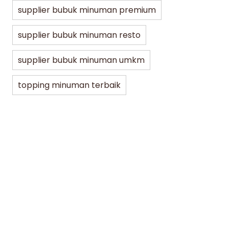
supplier bubuk minuman premium
supplier bubuk minuman resto
supplier bubuk minuman umkm
topping minuman terbaik
Jakarta Bubble Drink
Lifestyle
Jakar