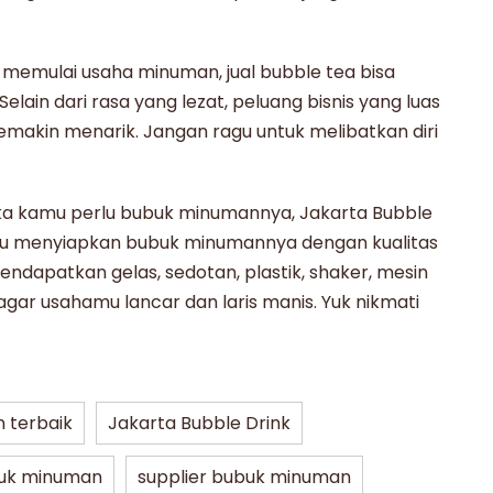
 memulai usaha minuman,
jual bubble tea
bisa
lain dari rasa yang lezat, peluang bisnis yang luas
emakin menarik. Jangan ragu untuk melibatkan diri
ika kamu perlu
bubuk minuman
nya, Jakarta Bubble
mu menyiapkan
bubuk minuman
nya dengan kualitas
ndapatkan gelas, sedotan, plastik, shaker, mesin
gar usahamu lancar dan laris manis. Yuk nikmati
 terbaik
Jakarta Bubble Drink
uk minuman
supplier bubuk minuman