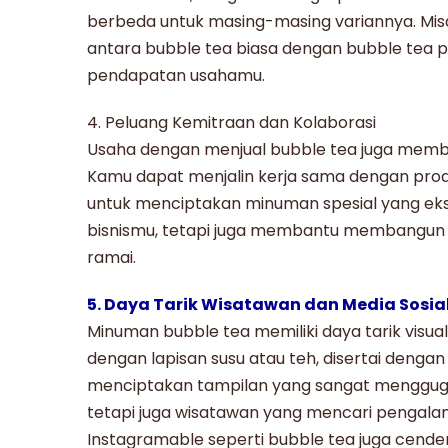
berbeda untuk masing-masing variannya. Mis
antara bubble tea biasa dengan bubble tea pl
pendapatan usahamu.
4. Peluang Kemitraan dan Kolaborasi
Usaha dengan menjual
bubble tea
juga membu
Kamu dapat menjalin kerja sama dengan produs
untuk menciptakan minuman spesial yang ekskl
bisnismu, tetapi juga membantu membangun c
ramai.
5. Daya Tarik Wisatawan dan Media Sosia
Minuman
bubble tea
memiliki daya tarik visua
dengan lapisan susu atau teh, disertai deng
menciptakan tampilan yang sangat menggugah 
tetapi juga wisatawan yang mencari pengalama
Instagramable seperti
bubble tea
juga cende