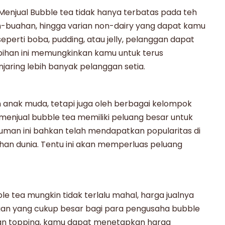
. Menjual
Bubble tea
tidak hanya terbatas pada teh
uah-buahan, hingga varian non-dairy yang dapat kamu
eperti boba, pudding, atau jelly, pelanggan dapat
bihan ini memungkinkan kamu untuk terus
aring lebih banyak pelanggan setia.
h anak muda, tetapi juga oleh berbagai kelompok
 menjual
bubble tea
memiliki peluang besar untuk
uman ini bahkan telah mendapatkan popularitas di
han dunia. Tentu ini akan memperluas peluang
le tea
mungkin tidak terlalu mahal, harga jualnya
ungan yang cukup besar bagi para pengusaha
bubble
a dan topping, kamu dapat menetapkan harga