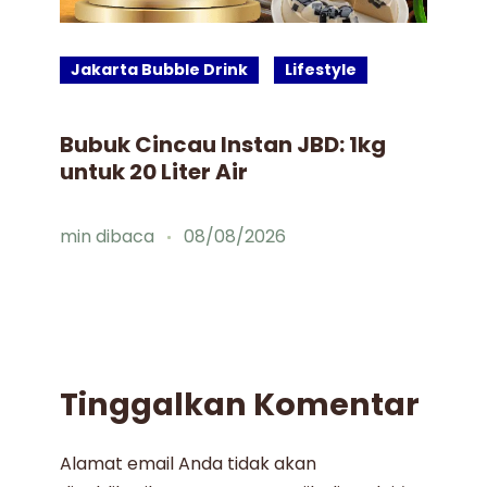
Jakarta Bubble Drink
Lifestyle
J
Bubuk Cincau Instan JBD: 1kg
Id
untuk 20 Liter Air
Mi
min dibaca
08/08/2026
mi
Tinggalkan Komentar
Alamat email Anda tidak akan