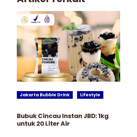
Jakarta Bubble Drink
Lifestyle
J
Bubuk Cincau Instan JBD: 1kg
Id
untuk 20 Liter Air
Mi