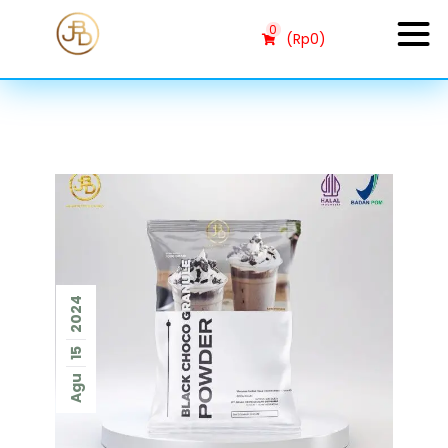
0
(
Rp
0
)
2024
15
Agu