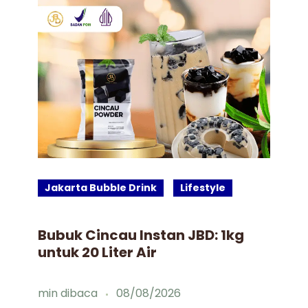
Jakarta Bubble Drink
Lifestyle
J
Bubuk Cincau Instan JBD: 1kg
Id
untuk 20 Liter Air
Mi
min dibaca
08/08/2026
mi