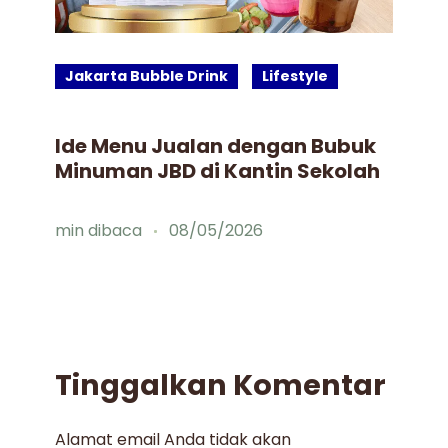
Jakarta Bubble Drink
Lifestyle
J
Ide Menu Jualan dengan Bubuk
Bu
Minuman JBD di Kantin Sekolah
Gu
Mi
Fa
min dibaca
08/05/2026
mi
Tinggalkan Komentar
Alamat email Anda tidak akan