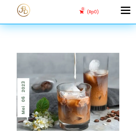
0
(
Rp
0
)
2023
06
Mei