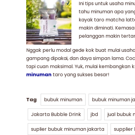
Ini tips untuk
usaha min
tahu minuman apa yang l
kayak
taro matcha latt
makin diminati. Kemasa
pelanggan makin tertar
Nggak perlu modal gede kok buat mulai usaha 
gampang dipakai, dan daya simpan lama. Co
tapi cuan maksimal. Yuk, mulai kembangkan k
minuman
taro
yang sukses besar!
Tag
bubuk minuman
bubuk minuman ja
Jakarta Bubble Drink
jbd
jual bubuk
suplier bubuk minuman jakarta
supplie