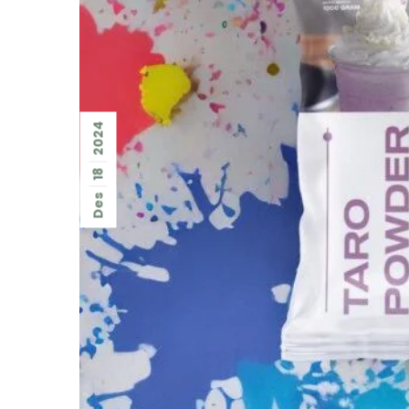
2024
18
Des