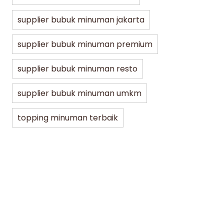
5 Varian Best Seller Bubuk Kopi JBD
Bubu
supplier bubuk minuman jakarta
untuk UMKM, Café, hingga Resto
Minu
Mena
supplier bubuk minuman premium
min dibaca
07/30/2026
supplier bubuk minuman resto
min di
supplier bubuk minuman umkm
topping minuman terbaik