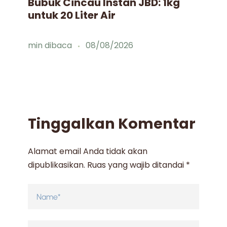
Bubuk Cincau Instan JBD: 1kg
Id
untuk 20 Liter Air
Mi
min dibaca
08/08/2026
mi
Tinggalkan Komentar
Alamat email Anda tidak akan
dipublikasikan.
Ruas yang wajib ditandai
*