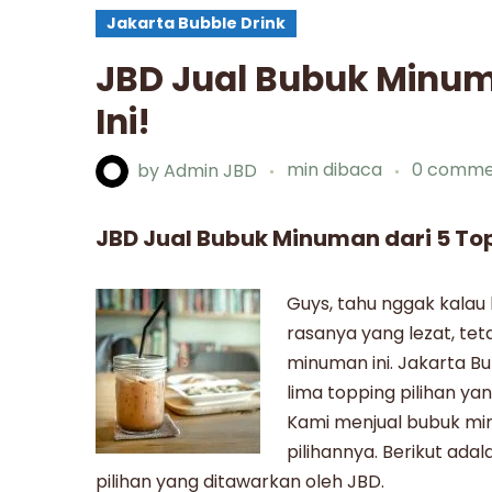
Jakarta Bubble Drink
JBD Jual Bubuk Minuma
Ini!
by
Admin JBD
min dibaca
0 comme
JBD Jual Bubuk Minuman dari 5 Topp
Guys, tahu nggak kalau
rasanya yang lezat, tet
minuman ini. Jakarta B
lima topping pilihan yan
Kami
menjual bubuk m
pilihannya. Berikut ada
pilihan yang ditawarkan oleh JBD.