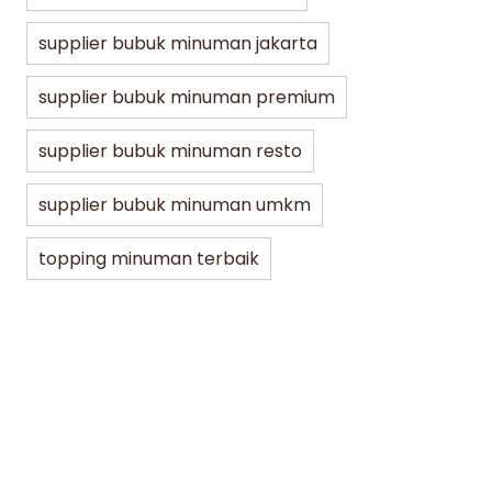
supplier bubuk minuman jakarta
supplier bubuk minuman premium
supplier bubuk minuman resto
supplier bubuk minuman umkm
Jakarta Bubble Drink
Lifestyle
Lifest
topping minuman terbaik
5 Varian Best Seller Bubuk Kopi JBD
Bubu
untuk UMKM, Café, hingga Resto
Minu
Mena
min dibaca
07/30/2026
min di