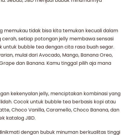
 mana. Sebab, JBD menjual bubuk minumannya
 memukau tidak bisa kita temukan kecuali dalam
g cerah, setiap potongan jelly membawa sensasi
k untuk
bubble tea
dengan cita rasa buah segar.
varian, mulai dari Avocado, Mango, Banana Oreo,
 Grape dan Banana. Kamu tinggal pilih aja mana
gan kekenyalan jelly, menciptakan kombinasi yang
idah. Cocok untuk
bubble tea
berbasis kopi atau
 Latte, Choco Vanilla, Caramello, Choco Banana, dan
ek katalog JBD.
dinikmati dengan
bubuk minuman
berkualitas tinggi