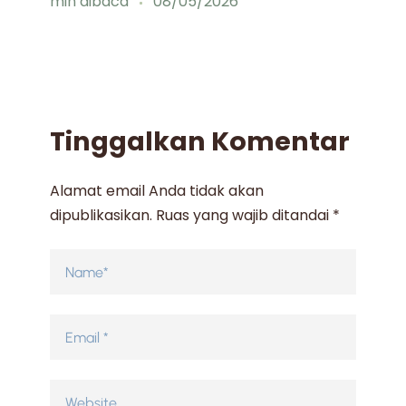
min dibaca
08/05/2026
mi
Tinggalkan Komentar
Alamat email Anda tidak akan
dipublikasikan.
Ruas yang wajib ditandai
*