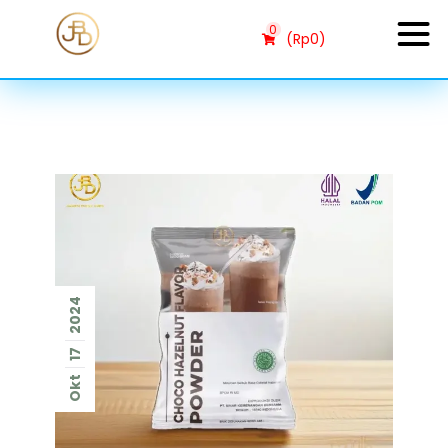
0
(
Rp
0
)
2024
17
Okt