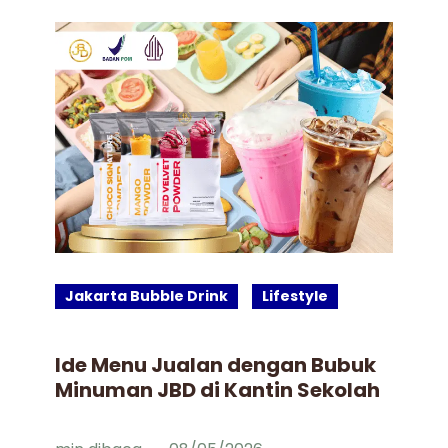
Jakarta Bubble Drink
Lifestyle
J
Ide Menu Jualan dengan Bubuk
Bu
Minuman JBD di Kantin Sekolah
Gu
Mi
Fa