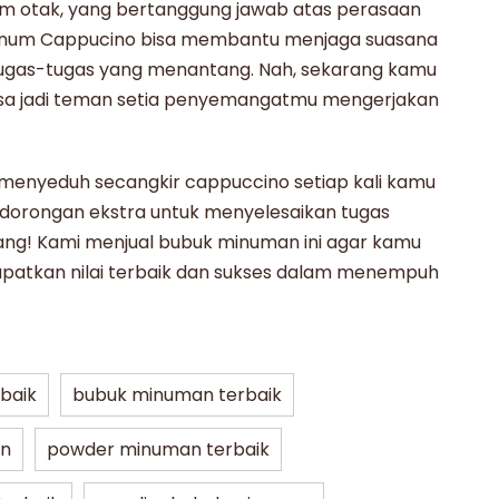
m otak, yang bertanggung jawab atas perasaan
 minum Cappucino bisa membantu menjaga suasana
tugas-tugas yang menantang. Nah, sekarang kamu
sa jadi teman setia penyemangatmu mengerjakan
k menyeduh secangkir
cappuccino
setiap kali kamu
orongan ekstra untuk menyelesaikan tugas
ang! Kami men
jual bubuk minuman
ini agar kamu
patkan nilai terbaik dan sukses dalam menempuh
rbaik
bubuk minuman terbaik
an
powder minuman terbaik