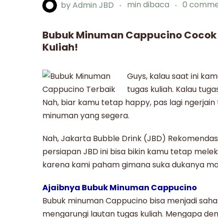
by
Admin JBD
min dibaca
0 comme
Bubuk Minuman Cappucino Cocok 
Kuliah!
Guys, kalau saat ini ka
tugas kuliah. Kalau tug
Nah, biar kamu tetap happy, pas lagi ngerjai
minuman yang segera.
Nah,
Jakarta Bubble Drink
(JBD) Rekomendas
persiapan
JBD
ini bisa bikin kamu tetap mel
karena kami paham gimana suka dukanya mah
Ajaibnya Bubuk Minuman Cappucino
Bubuk minuman Cappucino
bisa menjadi sah
mengarungi lautan tugas kuliah. Mengapa demik