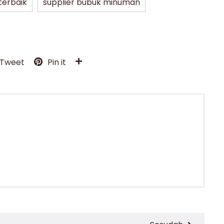
 terbaik
supplier bubuk minuman
Tweet
Pin it