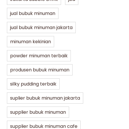
Jakarta Bubble Drink
Lifestyle
Lifest
jual bubuk minuman
jual bubuk minuman jakarta
5 Varian Best Seller Bubuk Kopi JBD
Bubu
untuk UMKM, Café, hingga Resto
Minu
minuman kekinian
Mena
min dibaca
07/30/2026
powder minuman terbaik
min di
produsen bubuk minuman
silky pudding terbaik
suplier bubuk minuman jakarta
supplier bubuk minuman
supplier bubuk minuman cafe