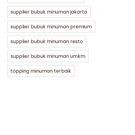
Mena
supplier bubuk minuman jakarta
min dibaca
07/30/2026
min di
supplier bubuk minuman premium
supplier bubuk minuman resto
supplier bubuk minuman umkm
topping minuman terbaik