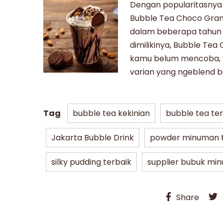
Dengan popularitasnya 
Bubble Tea Choco Gran
dalam beberapa tahun t
dimilikinya,
Bubble Tea 
kamu belum mencoba, yu
varian yang ngeblend b
Tag
bubble tea kekinian
bubble tea te
Jakarta Bubble Drink
powder minuman t
silky pudding terbaik
supplier bubuk mi
Share