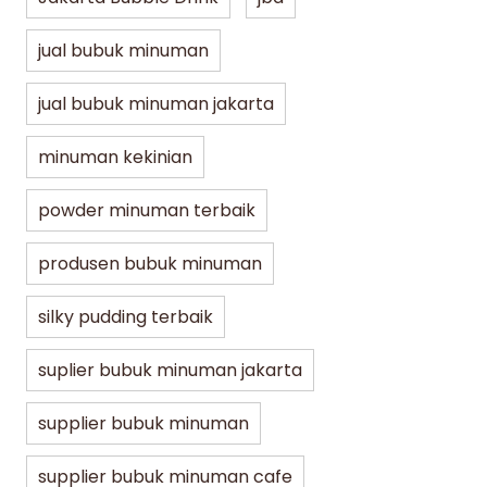
jual bubuk minuman
jual bubuk minuman jakarta
minuman kekinian
powder minuman terbaik
produsen bubuk minuman
silky pudding terbaik
Jakarta Bubble Drink
Lifestyle
Lifest
suplier bubuk minuman jakarta
supplier bubuk minuman
5 Varian Best Seller Bubuk Kopi JBD
Bubu
untuk UMKM, Café, hingga Resto
Minu
supplier bubuk minuman cafe