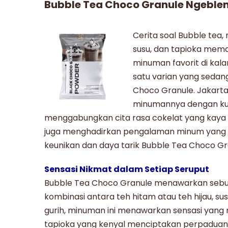
Bubble Tea Choco Granule Ngeblen
Cerita soal
Bubble tea
,
susu, dan tapioka mema
minuman favorit di kala
satu varian yang sedan
Choco Granule
. Jakart
minumannya dengan kual
menggabungkan cita rasa cokelat yang kaya d
juga menghadirkan pengalaman minum yang lua
keunikan dan daya tarik
Bubble Tea Choco Gr
Sensasi Nikmat dalam Setiap Seruput
Bubble Tea Choco Granule
menawarkan sebua
kombinasi antara teh hitam atau teh hijau, su
gurih, minuman ini menawarkan sensasi yang
tapioka yang kenyal menciptakan perpaduan