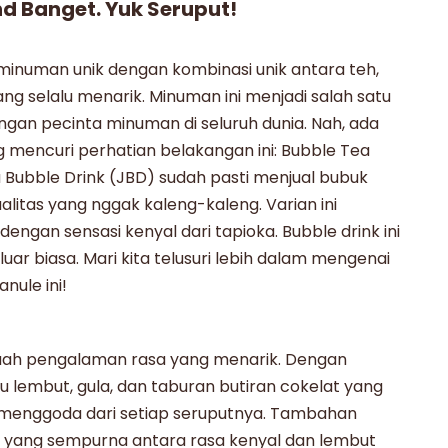
d Banget. Yuk Seruput!
 minuman unik dengan kombinasi unik antara teh,
ng selalu menarik. Minuman ini menjadi salah satu
ngan pecinta minuman di seluruh dunia. Nah, ada
g mencuri perhatian belakangan ini:
Bubble Tea
a Bubble Drink (JBD) sudah pasti menjual bubuk
itas yang nggak kaleng-kaleng. Varian ini
engan sensasi kenyal dari tapioka.
Bubble drink
ini
r biasa. Mari kita telusuri lebih dalam mengenai
anule
ini!
h pengalaman rasa yang menarik. Dengan
su lembut, gula, dan taburan butiran cokelat yang
 menggoda dari setiap seruputnya. Tambahan
 yang sempurna antara rasa kenyal dan lembut