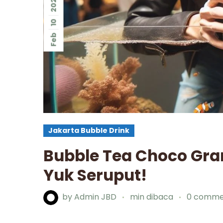
2024
10
Feb
Jakarta Bubble Drink
Bubble Tea Choco Gra
Yuk Seruput!
by
Admin JBD
min dibaca
0 comme