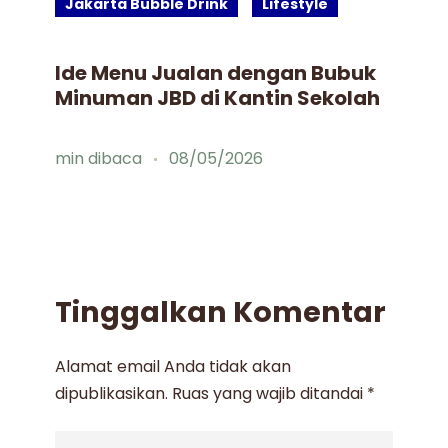
Jakarta Bubble Drink
Lifestyle
J
Ide Menu Jualan dengan Bubuk
Bu
Minuman JBD di Kantin Sekolah
Gu
Mi
Fa
min dibaca
08/05/2026
mi
Tinggalkan Komentar
Alamat email Anda tidak akan
dipublikasikan.
Ruas yang wajib ditandai
*