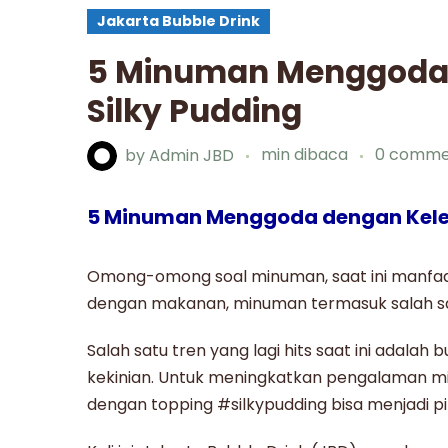
Jakarta Bubble Drink
5 Minuman Menggoda
Silky Pudding
by
Admin JBD
min dibaca
0 comme
5 Minuman Menggoda dengan Kele
Omong-omong soal minuman, saat ini manfaat
dengan makanan, minuman termasuk salah sat
Salah satu tren yang lagi hits saat ini adalah
b
kekinian
. Untuk meningkatkan pengalaman mi
dengan topping
#silkypudding
bisa menjadi p