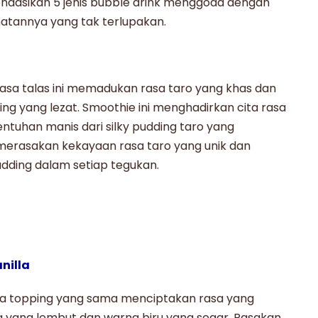
mendasikan 5 jenis bubble drink menggoda dengan
kmatannya yang tak terlupakan.
asa talas ini memadukan rasa taro yang khas dan
ng yang lezat. Smoothie ini menghadirkan cita rasa
ntuhan manis dari
silky pudding taro
yang
erasakan kekayaan rasa taro yang unik dan
udding dalam setiap tegukan.
anilla
a topping yang sama menciptakan rasa yang
a yang lembut dan warna biru yang segar. Rasakan