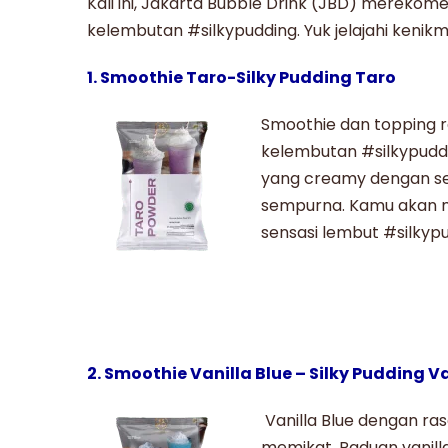
Kali ini, Jakarta Bubble Drink (JBD) mereko
kelembutan
#silkypudding
. Yuk jelajahi keni
1. Smoothie Taro-Silky Pudding Taro
Smoothie dan topping r
kelembutan #silkypuddi
yang creamy dengan se
sempurna. Kamu akan m
sensasi lembut #silkyp
2. Smoothie Vanilla Blue – Silky Pudding V
Vanilla Blue
dengan ras
memikat. Paduan vanill