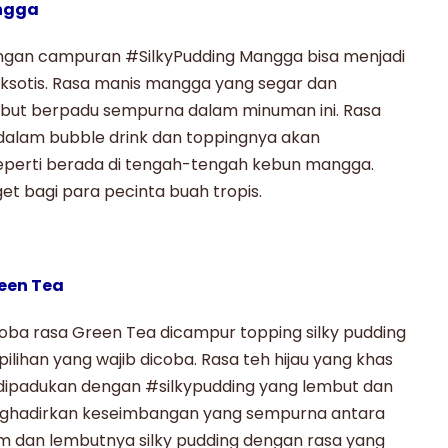
angga
gan campuran #SilkyPudding Mangga bisa menjadi
 eksotis. Rasa manis mangga yang segar dan
but berpadu sempurna dalam minuman ini. Rasa
dalam bubble drink dan toppingnya akan
erti berada di tengah-tengah kebun mangga.
et bagi para pecinta buah tropis.
reen Tea
 Boba rasa
Green Tea
dicampur topping silky pudding
ilihan yang wajib dicoba. Rasa teh hijau yang khas
 dipadukan dengan #
silkypudding
yang lembut dan
nghadirkan keseimbangan yang sempurna antara
jam dan lembutnya silky pudding dengan rasa yang