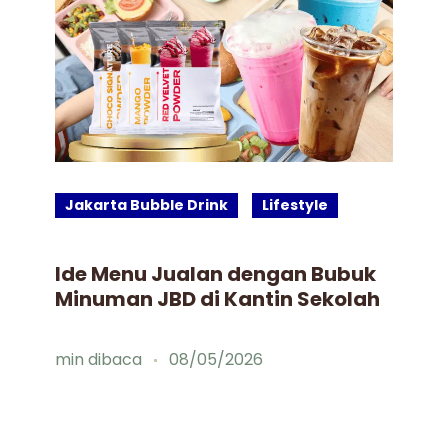
Jakarta Bubble Drink
Lifestyle
J
Ide Menu Jualan dengan Bubuk
Bu
Minuman JBD di Kantin Sekolah
Gu
Mi
Fa
min dibaca
08/05/2026
mi