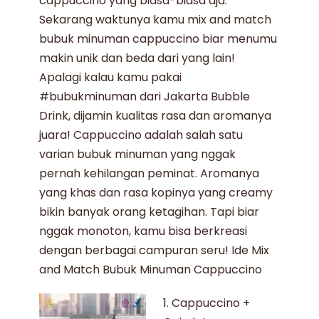
cappuccino
yang biasa-biasa aja.
Sekarang waktunya kamu
mix
and
match
bubuk minuman
cappuccino biar menumu
makin unik dan beda dari yang lain!
Apalagi kalau kamu pakai
#bubukminuman
dari
Jakarta Bubble
Drink
, dijamin kualitas rasa dan aromanya
juara!
Cappuccino
adalah salah satu
varian
bubuk minuman
yang nggak
pernah kehilangan peminat. Aromanya
yang khas dan rasa kopinya yang
creamy
bikin banyak orang ketagihan. Tapi biar
nggak monoton, kamu bisa berkreasi
dengan berbagai campuran seru! Ide Mix
and Match
Bubuk Minuman
Cappuccino
1. Cappuccino +