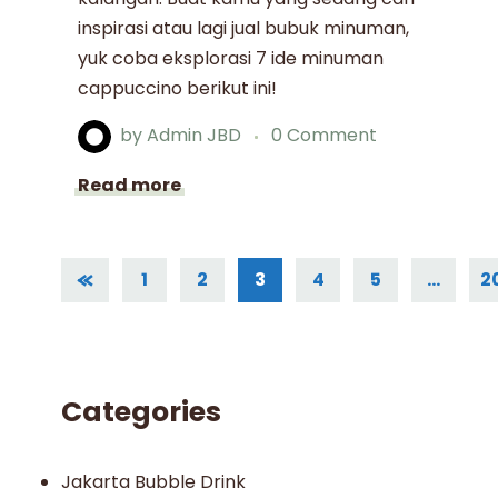
inspirasi atau lagi jual bubuk minuman,
yuk coba eksplorasi 7 ide minuman
cappuccino berikut ini!
by
Admin JBD
0 Comment
Read more
1
2
3
4
5
…
2
Categories
Jakarta Bubble Drink