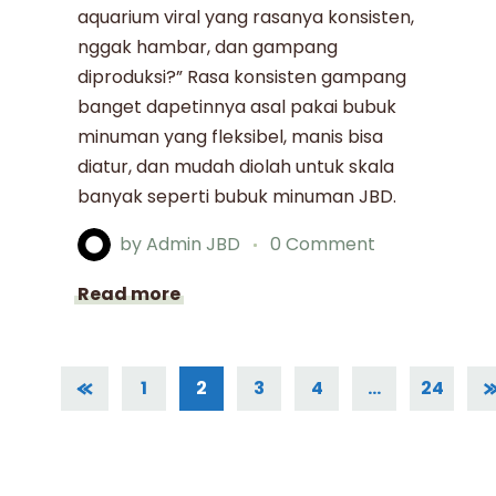
aquarium viral yang rasanya konsisten,
nggak hambar, dan gampang
diproduksi?” Rasa konsisten gampang
banget dapetinnya asal pakai bubuk
minuman yang fleksibel, manis bisa
diatur, dan mudah diolah untuk skala
banyak seperti bubuk minuman JBD.
by
Admin JBD
0 Comment
Read more
1
2
3
4
…
24