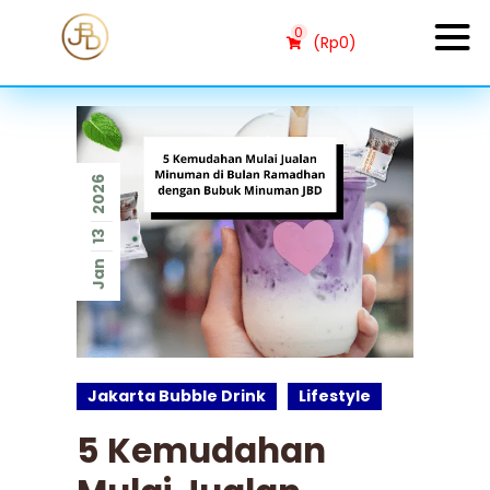
0
(
Rp
0
)
2026
13
Jan
Jakarta Bubble Drink
Lifestyle
5 Kemudahan