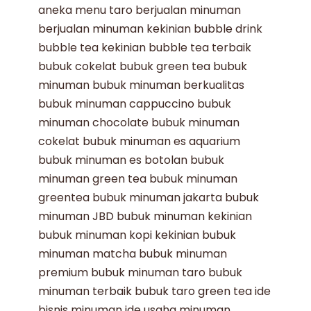
aneka menu taro
berjualan minuman
berjualan minuman kekinian
bubble drink
bubble tea kekinian
bubble tea terbaik
bubuk cokelat
bubuk green tea
bubuk
minuman
bubuk minuman berkualitas
bubuk minuman cappuccino
bubuk
minuman chocolate
bubuk minuman
cokelat
bubuk minuman es aquarium
bubuk minuman es botolan
bubuk
minuman green tea
bubuk minuman
greentea
bubuk minuman jakarta
bubuk
minuman JBD
bubuk minuman kekinian
bubuk minuman kopi kekinian
bubuk
minuman matcha
bubuk minuman
premium
bubuk minuman taro
bubuk
minuman terbaik
bubuk taro
green tea
ide
bisnis minuman
ide usaha minuman