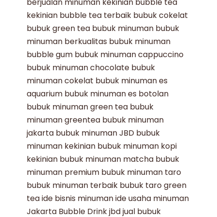
berjualan minuman kekinian
bubble tea
kekinian
bubble tea terbaik
bubuk cokelat
bubuk green tea
bubuk minuman
bubuk
minuman berkualitas
bubuk minuman
bubble gum
bubuk minuman cappuccino
bubuk minuman chocolate
bubuk
minuman cokelat
bubuk minuman es
aquarium
bubuk minuman es botolan
bubuk minuman green tea
bubuk
minuman greentea
bubuk minuman
jakarta
bubuk minuman JBD
bubuk
minuman kekinian
bubuk minuman kopi
kekinian
bubuk minuman matcha
bubuk
minuman premium
bubuk minuman taro
bubuk minuman terbaik
bubuk taro
green
tea
ide bisnis minuman
ide usaha minuman
Jakarta Bubble Drink
jbd
jual bubuk