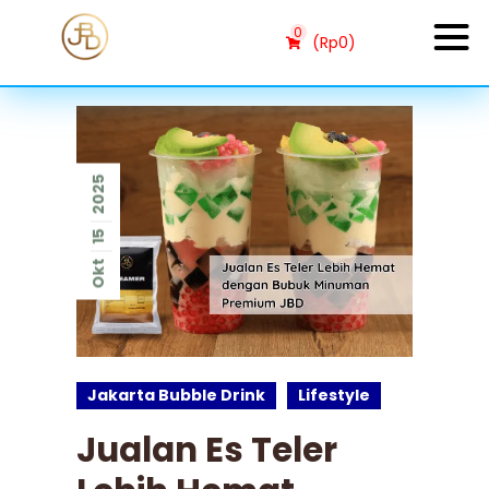
0
(
Rp
0
)
2025
15
Okt
Jakarta Bubble Drink
Lifestyle
Jualan Es Teler