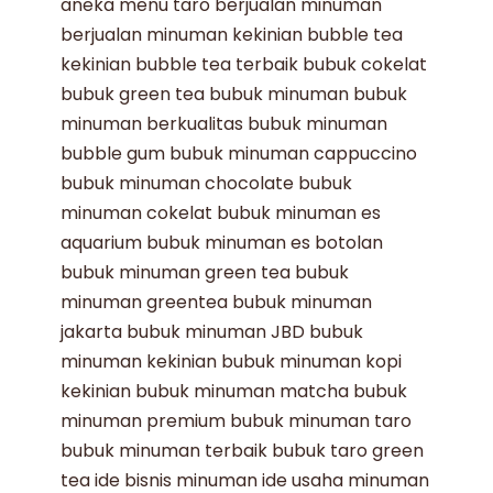
aneka menu taro
berjualan minuman
berjualan minuman kekinian
bubble tea
kekinian
bubble tea terbaik
bubuk cokelat
bubuk green tea
bubuk minuman
bubuk
minuman berkualitas
bubuk minuman
bubble gum
bubuk minuman cappuccino
bubuk minuman chocolate
bubuk
minuman cokelat
bubuk minuman es
aquarium
bubuk minuman es botolan
bubuk minuman green tea
bubuk
minuman greentea
bubuk minuman
jakarta
bubuk minuman JBD
bubuk
minuman kekinian
bubuk minuman kopi
kekinian
bubuk minuman matcha
bubuk
minuman premium
bubuk minuman taro
bubuk minuman terbaik
bubuk taro
green
tea
ide bisnis minuman
ide usaha minuman