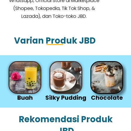
Whatsapp, Official Store di Marketplace
(Shopee, Tokopedia, Tik Tok Shop, &
Lazada), dan Toko-toko JBD.
Varian Produk JBD
Buah
Silky Pudding
Chocolate
Te
Rekomendasi Produk