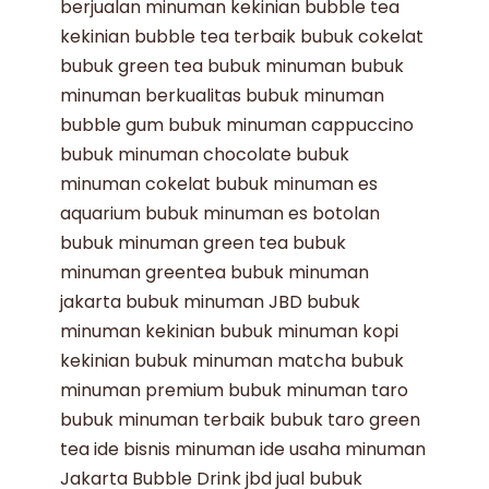
berjualan minuman kekinian
bubble tea
kekinian
bubble tea terbaik
bubuk cokelat
bubuk green tea
bubuk minuman
bubuk
minuman berkualitas
bubuk minuman
bubble gum
bubuk minuman cappuccino
bubuk minuman chocolate
bubuk
minuman cokelat
bubuk minuman es
aquarium
bubuk minuman es botolan
bubuk minuman green tea
bubuk
minuman greentea
bubuk minuman
jakarta
bubuk minuman JBD
bubuk
minuman kekinian
bubuk minuman kopi
kekinian
bubuk minuman matcha
bubuk
minuman premium
bubuk minuman taro
bubuk minuman terbaik
bubuk taro
green
tea
ide bisnis minuman
ide usaha minuman
Jakarta Bubble Drink
jbd
jual bubuk