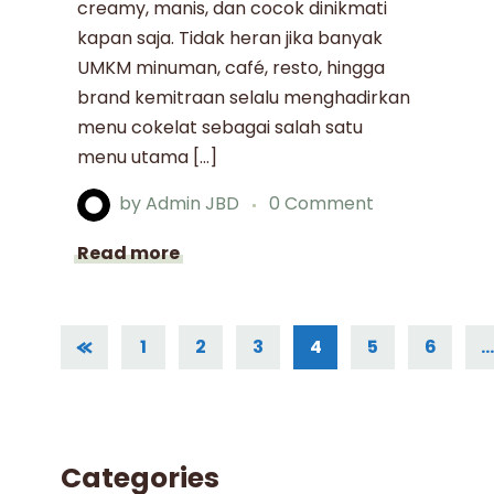
creamy, manis, dan cocok dinikmati
kapan saja. Tidak heran jika banyak
UMKM minuman, café, resto, hingga
brand kemitraan selalu menghadirkan
menu cokelat sebagai salah satu
menu utama […]
by
Admin JBD
0 Comment
Read more
1
2
3
4
5
6
Categories