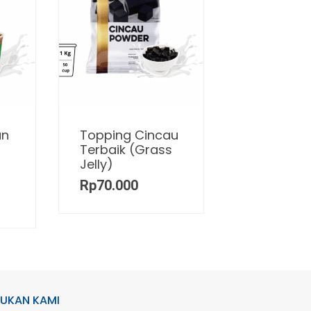
an
Topping Cincau
Terbaik (Grass
Jelly)
Rp
70.000
UKAN KAMI