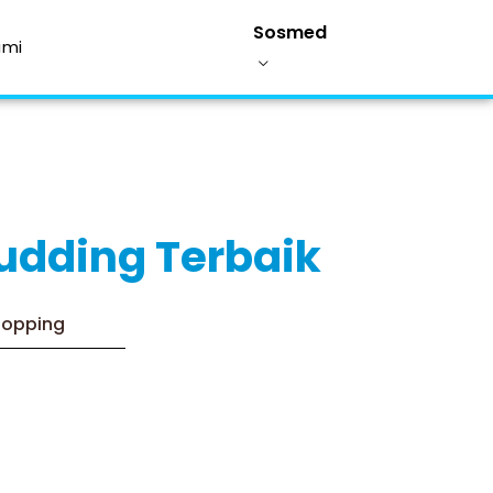
Sosmed
ami
udding Terbaik
Topping