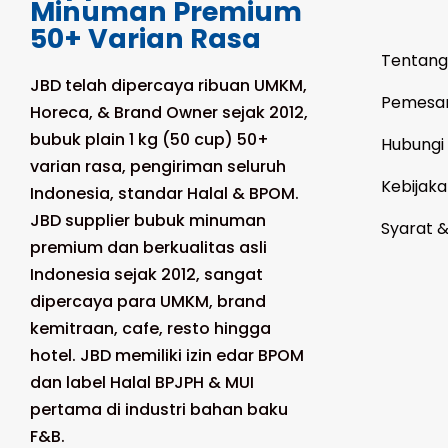
Minuman Premium
50+ Varian Rasa
Tentang
JBD telah dipercaya ribuan UMKM,
Pemesa
Horeca, & Brand Owner sejak 2012,
bubuk plain 1 kg (50 cup) 50+
Hubungi
varian rasa, pengiriman seluruh
Kebijaka
Indonesia, standar Halal & BPOM.
JBD supplier bubuk minuman
Syarat 
premium dan berkualitas asli
Indonesia sejak 2012, sangat
dipercaya para UMKM, brand
kemitraan, cafe, resto hingga
hotel. JBD memiliki izin edar BPOM
dan label Halal BPJPH & MUI
pertama di industri bahan baku
F&B.