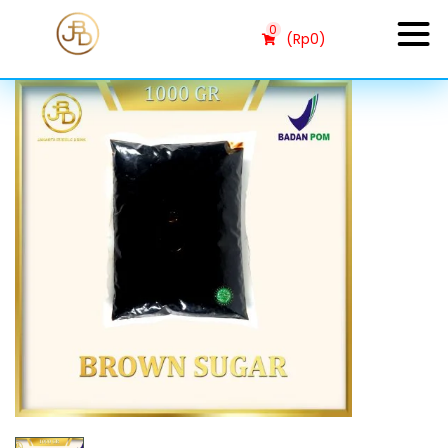
0
(
Rp
0
)