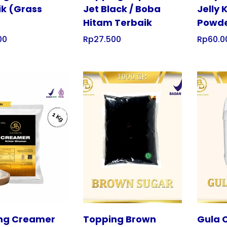
ik (Grass
Jet Black / Boba
Jelly
Hitam Terbaik
Powde
00
Rp
27.500
Rp
60.0
Tampilkan
Tampilkan
ng Creamer
Topping Brown
Gula C