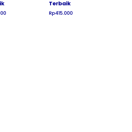
ik
Terbaik
000
Rp
415.000