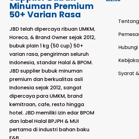
Minuman Premium
50+ Varian Rasa
Tentang
JBD telah dipercaya ribuan UMKM,
Pemesa
Horeca, & Brand Owner sejak 2012,
bubuk plain 1 kg (50 cup) 50+
Hubungi
varian rasa, pengiriman seluruh
Kebijaka
Indonesia, standar Halal & BPOM.
JBD supplier bubuk minuman
Syarat 
premium dan berkualitas asli
Indonesia sejak 2012, sangat
dipercaya para UMKM, brand
kemitraan, cafe, resto hingga
hotel. JBD memiliki izin edar BPOM
dan label Halal BPJPH & MUI
pertama di industri bahan baku
F&B.