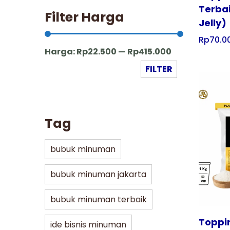
Terba
Filter Harga
Jelly)
Rp
70.0
Harga:
Rp22.500
—
Rp415.000
FILTER
Tag
Tampilkan
bubuk minuman
bubuk minuman jakarta
bubuk minuman terbaik
Toppi
ide bisnis minuman