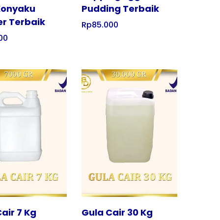
 Konyaku
Pudding Terbaik
r Terbaik
Rp
85.000
00
Tampilkan
air 7 Kg
Gula Cair 30 Kg