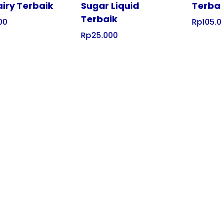
iry Terbaik
Sugar Liquid
Terba
Terbaik
00
Rp
105.
Rp
25.000