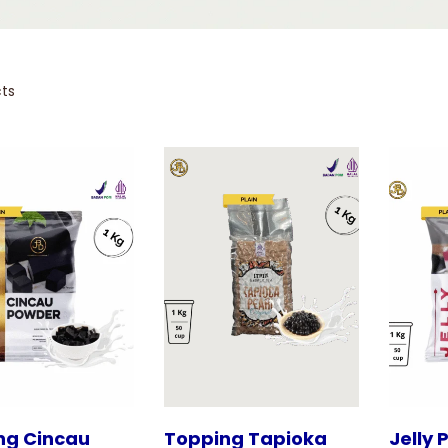
ts
Tampilkan
Tampilkan
ng Cincau
Topping Tapioka
Jelly