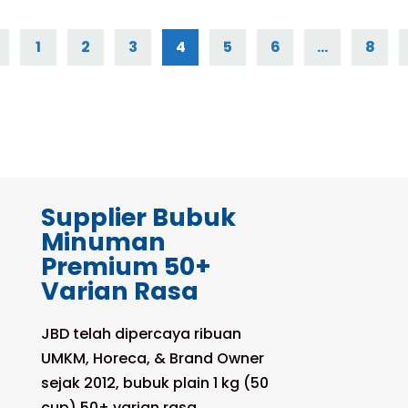
1
2
3
4
5
6
…
8
Supplier Bubuk
Minuman
Premium 50+
Varian Rasa
JBD telah dipercaya ribuan
UMKM, Horeca, & Brand Owner
sejak 2012, bubuk plain 1 kg (50
cup) 50+ varian rasa,