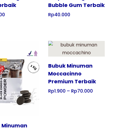
erbaik
Bubble Gum Terbaik
00
Rp
40.000
Tampilkan
Bubuk Minuman
Moccacinno
Premium Terbaik
Rp
1.900
–
Rp
70.000
 Minuman