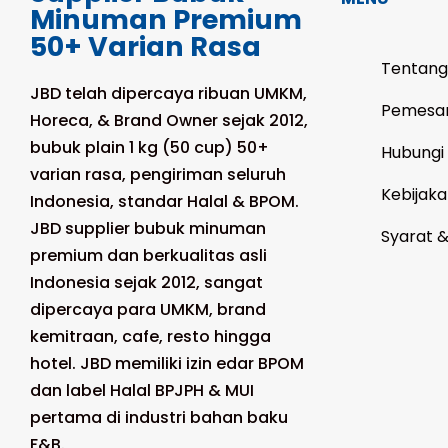
Minuman Premium
50+ Varian Rasa
Tentang
JBD telah dipercaya ribuan UMKM,
Pemesa
Horeca, & Brand Owner sejak 2012,
bubuk plain 1 kg (50 cup) 50+
Hubungi
varian rasa, pengiriman seluruh
Kebijaka
Indonesia, standar Halal & BPOM.
JBD supplier bubuk minuman
Syarat 
premium dan berkualitas asli
Indonesia sejak 2012, sangat
dipercaya para UMKM, brand
kemitraan, cafe, resto hingga
hotel. JBD memiliki izin edar BPOM
dan label Halal BPJPH & MUI
pertama di industri bahan baku
F&B.