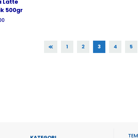
a Latte
ik 500gr
00
1
2
3
4
5
TEM
KATEGORI