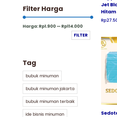
Jet Bl
Filter Harga
Hitam
Rp
27.5
Harga:
Rp1.900
—
Rp114.000
FILTER
Tag
Tampilkan
bubuk minuman
bubuk minuman jakarta
bubuk minuman terbaik
Sedota
ide bisnis minuman