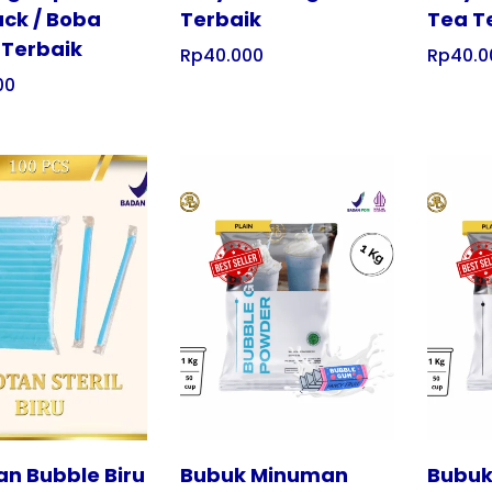
ack / Boba
Terbaik
Tea T
 Terbaik
Rp
40.000
Rp
40.0
00
Tampilkan
Tampilkan
n Bubble Biru
Bubuk Minuman
Bubuk