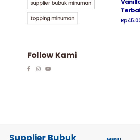
Vanill
supplier bubuk minuman
Terba
topping minuman
Rp
45.0
Follow Kami
Supplier Bubuk
MENU