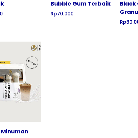
ik
Bubble Gum Terbaik
Black
Granu
00
Rp
70.000
Rp
80.0
 Minuman