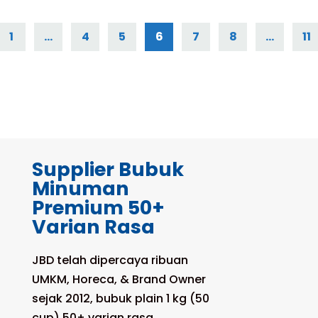
1
…
4
5
6
7
8
…
11
Supplier Bubuk
Minuman
Premium 50+
Varian Rasa
JBD telah dipercaya ribuan
UMKM, Horeca, & Brand Owner
sejak 2012, bubuk plain 1 kg (50
cup) 50+ varian rasa,