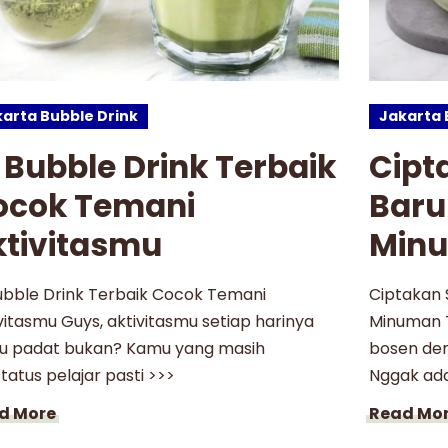
arta Bubble Drink
Jakarta 
 Bubble Drink Terbaik
Cipt
ocok Temani
Baru
ktivitasmu
Minu
ubble Drink Terbaik Cocok Temani
Ciptakan 
vitasmu Guys, aktivitasmu setiap harinya
Minuman T
tu padat bukan? Kamu yang masih
bosen den
tatus pelajar pasti >>>
Nggak ad
d More
Read Mo