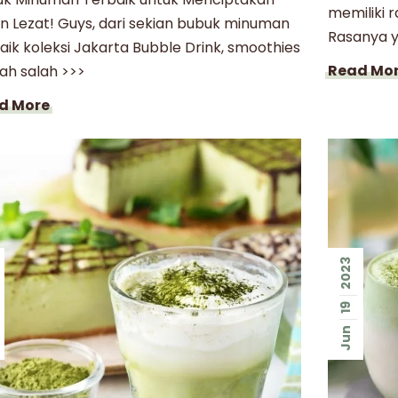
memiliki 
an Lezat! Guys, dari sekian bubuk minuman
Rasanya y
aik koleksi Jakarta Bubble Drink, smoothies
Read Mo
ah salah >>>
d More
2023
19
Jun