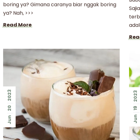
boring ya? Gimana caranya biar nggak boring
Saji
ya? Nah, >>>
terb
Read More
adal
Rea
2023
2023
20
19
Jun
Jun