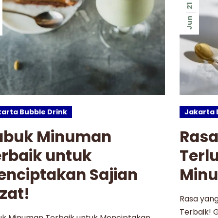
21
Jun
arta Bubble Drink
Jakarta 
ubuk Minuman
Rasa
rbaik untuk
Terl
enciptakan Sajian
Minu
zat!
Rasa yang
Terbaik! 
uk Minuman Terbaik untuk Menciptakan