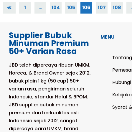
1
…
104
105
106
107
108
Supplier Bubuk
MENU
Minuman Premium
50+ Varian Rasa
Tentang
JBD telah dipercaya ribuan UMKM,
Pemesa
Horeca, & Brand Owner sejak 2012,
bubuk plain 1 kg (50 cup) 50+
Hubungi
varian rasa, pengiriman seluruh
Kebijaka
Indonesia, standar Halal & BPOM.
JBD supplier bubuk minuman
Syarat 
premium dan berkualitas asli
Indonesia sejak 2012, sangat
dipercaya para UMKM, brand