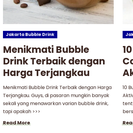
Jakarta Bubble Drink
Jak
Menikmati Bubble
10
Drink Terbaik dengan
C
Harga Terjangkau
A
Menikmati Bubble Drink Terbaik dengan Harga
10 B
Terjangkau. Guys, di pasaran mungkin banyak
Akti
sekali yang menawarkan varian bubble drink,
ten
tapi apakah >>>
bers
Read More
Rea