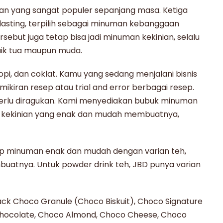
uman yang sangat populer sepanjang masa. Ketiga
lasting, terpilih sebagai minuman kebanggaan
rsebut juga tetap bisa jadi
minuman kekinian
, selalu
aik tua maupun muda.
opi, dan coklat. Kamu yang sedang menjalani bisnis
mikiran resep atau trial and error berbagai resep.
 perlu diragukan. Kami menyediakan
bubuk minuman
p kekinian yang enak dan mudah membuatnya,
ep minuman enak dan mudah dengan varian teh,
mbuatnya.
Untuk powder drink teh, JBD punya varian
.
ack Choco Granule (Choco Biskuit), Choco Signature
hocolate, Choco Almond, Choco Cheese, Choco