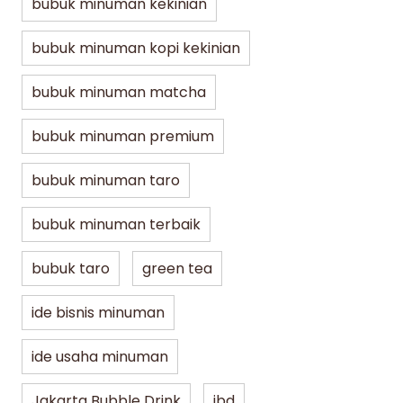
bubuk minuman kekinian
bubuk minuman kopi kekinian
bubuk minuman matcha
bubuk minuman premium
bubuk minuman taro
Jakarta Bubble Drink
Lifestyle
Lifest
bubuk minuman terbaik
bubuk taro
green tea
5 Varian Best Seller Bubuk Kopi JBD
Bubu
untuk UMKM, Café, hingga Resto
Minu
ide bisnis minuman
Mena
min dibaca
07/30/2026
ide usaha minuman
min di
Jakarta Bubble Drink
jbd